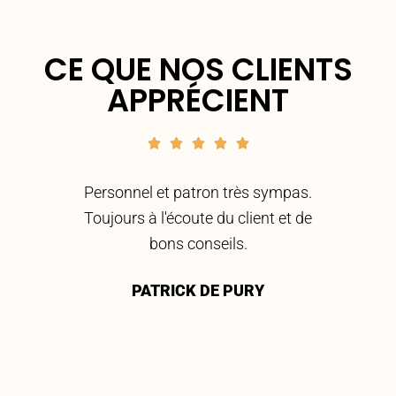
CE QUE NOS CLIENTS
APPRÉCIENT





 sympa
Personnel et patron très sympas.
Cli
e
Toujours à l'écoute du client et de
serv
el.
bons conseils.
Per
bon 
PATRICK DE PURY
aprè
M